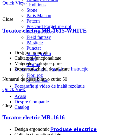
Quick View
Traditions
Stone
Paris Maison
Close
Pattern
Postcard Forget-me-not
Tocator electric MR-1615-WHITE
Postcard Rose
Field fantasy
Pătrățele
Punctat
Design ergonomic
Seturi și căni
Calitate și funcționalitate
Mure
Materiale ecologice-pure
Marmit
Descarcati ghidul de utilizare
Instrucție
Sticlă rezistentă la căldură
Flori roz
Numarul de piese bintr-o cutie: 50
Sensibilitate
Fotografie și video de înaltă rezoluție
Quick View
Acasă
Despre Companie
Close
Catalog
Tocator electric MR-1616
Design ergonomic
Produse electrice
Calitate și funcționalitate