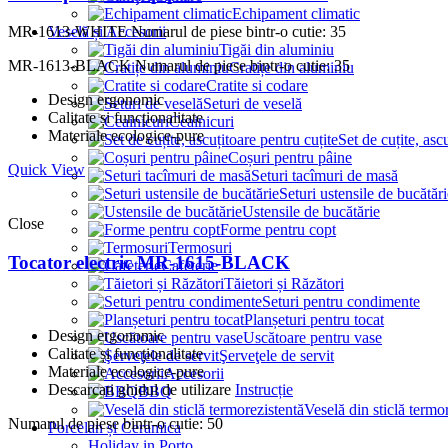
Echipament climatic
Veselă și Accesorii
MR-1613-WHITE
Numarul de piese bintr-o cutie: 35
Tigăi din aluminiu
MR-1613-BLACK
Numarul de piese bintr-o cutie: 35
Cratițe din aluminiu
Cratite si codare
Design ergonomic
Seturi de veselă
Calitate și funcționalitate
Ceainicuri
Materiale ecologice-pure
Set de cuțite, asc
Coșuri pentru pâine
Quick View
Seturi tacîmuri de masă
Seturi ustensile de bucătări
Ustensile de bucătărie
Close
Forme pentru copt
Termosuri
Tocator electric MR-1615-BLACK
Cafeterie
Tăietori și Răzători
Seturi pentru condimente
Planșeturi pentru tocat
Design ergonomic
Uscătoare pentru vase
Calitate și funcționalitate
Şerveţele de servit
Materiale ecologice-pure
Accesorii
Descarcati ghidul de utilizare
Instrucție
BBQ
Veselă din sticlă termo
Numarul de piese bintr-o cutie: 50
Porcelan și Ceramica
Holiday in Porto