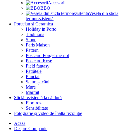
Accesorii
BBQ
Veselă din sticlă
termorezistentă
Porcelan și Ceramica
Holiday in Porto
Traditions
Stone
Paris Maison
Pattern
Postcard Forget-me-not
Postcard Rose
Field fantasy
Pătrățele
Punctat
Seturi și căni
Mure
Marmit
Sticlă rezistentă la căldură
Flori roz
Sensibilitate
Fotografie și video de înaltă rezoluție
Acasă
Despre Companie