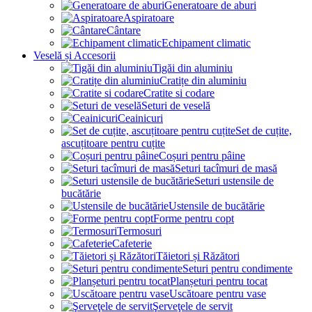
Generatoare de aburi
Aspiratoare
Cântare
Echipament climatic
Veselă și Accesorii
Tigăi din aluminiu
Cratițe din aluminiu
Cratite si codare
Seturi de veselă
Ceainicuri
Set de cuțite,
ascuțitoare pentru cuțite
Coșuri pentru pâine
Seturi tacîmuri de masă
Seturi ustensile de
bucătărie
Ustensile de bucătărie
Forme pentru copt
Termosuri
Cafeterie
Tăietori și Răzători
Seturi pentru condimente
Planșeturi pentru tocat
Uscătoare pentru vase
Şerveţele de servit