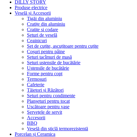
DILLY STORY
Produse electrice
Veselă și Accesorii
Tigăi din aluminiu
Cratițe din aluminiu
Cratite si codare
Seturi de veselă
Ceainicuri
Set de cuțite, ascuțitoare pentru cuțite
Coșuri pentru pâine
Seturi tacîmuri de masă
Seturi ustensile de bucătărie
Ustensile de bucătărie
Forme pentru copt
Termosuri
Cafeterie
Tăietori și Răzători
Seturi pentru condimente
Planșeturi pentru tocat
Uscătoare pentru vase
Şerveţele de servit
Accesorii
BBQ
Veselă din sticlă termorezistentă
Porcelan și Ceramica