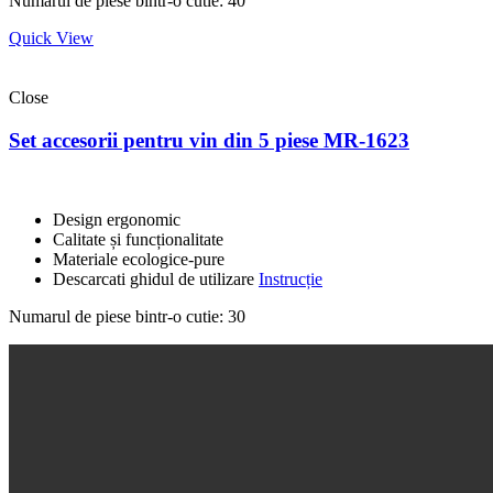
Numarul de piese bintr-o cutie: 40
Quick View
Close
Set accesorii pentru vin din 5 piese MR-1623
Design ergonomic
Calitate și funcționalitate
Materiale ecologice-pure
Descarcati ghidul de utilizare
Instrucție
Numarul de piese bintr-o cutie: 30