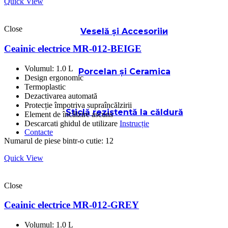
Quick View
Close
Veselă și Accesoriiи
Ceainic electrice MR-012-BEIGE
Volumul: 1.0 L
Porcelan și Ceramica
Design ergonomic
Termoplastic
Dezactivarea automată
Protecție împotriva supraîncălzirii
Sticlă rezistentă la căldură
Element de încălzire ascuns
Descarcati ghidul de utilizare
Instrucție
Contacte
Numarul de piese bintr-o cutie: 12
Quick View
Close
Ceainic electrice MR-012-GREY
Volumul: 1.0 L