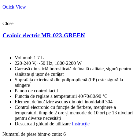
Quick View
Close
Ceainic electric MR-023-GREEN
Volumul: 1.7 L
220-240 V, ~50 Hz, 1800-2200 W
Carcasă din sticlă borosilicată de înaltă calitate, sigură pentru
sănătate și ușor de curățat
Suprafața exterioară din polipropilenă (PP) este sigură la
atingere
Panou de control tactil
Functia de reglare a temperaturii 40/70/80/90 °C
Element de încălzire ascuns din oțel inoxidabil 304
Control electronic cu funcție de fierbere, menținere a
temperaturii timp de 2 ore și memorie de 10 ori pe 13 niveluri
pentru diverse necesități
Descarcati ghidul de utilizare
Instrucție
Numarul de piese bintr-o cutie: 6