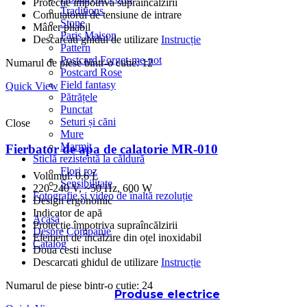
Protecție împotriva supraîncălzirii
Traditions
Comutatorul de tensiune de intrare
Stone
Mâner pliabil
Paris Maison
Descarcati ghidul de utilizare
Instrucție
Pattern
Postcard Forget-me-not
Numarul de piese bintr-o cutie: 12
Postcard Rose
Field fantasy
Quick View
Pătrățele
Punctat
Seturi și căni
Close
Mure
Marmit
Fierbator de apa de calatorie MR-010
Sticlă rezistentă la căldură
Flori roz
Volumul: 0.6 L
Sensibilitate
220-240 V, ~50 Hz, 600 W
Fotografie și video de înaltă rezoluție
Design ergonomic
Indicator de apă
Acasă
Protecție împotriva supraîncălzirii
Despre Companie
Element de încălzire din oțel inoxidabil
Catalog
Doua cesti incluse
Descarcati ghidul de utilizare
Instrucție
Numarul de piese bintr-o cutie: 24
Produse electrice