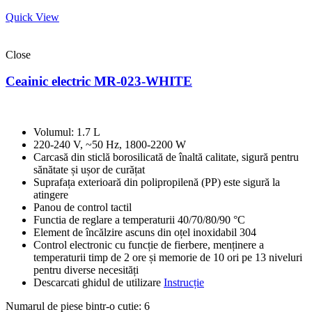
Quick View
Close
Ceainic electric MR-023-WHITE
Volumul: 1.7 L
220-240 V, ~50 Hz, 1800-2200 W
Carcasă din sticlă borosilicată de înaltă calitate, sigură pentru
sănătate și ușor de curățat
Suprafața exterioară din polipropilenă (PP) este sigură la
atingere
Panou de control tactil
Functia de reglare a temperaturii 40/70/80/90 °C
Element de încălzire ascuns din oțel inoxidabil 304
Control electronic cu funcție de fierbere, menținere a
temperaturii timp de 2 ore și memorie de 10 ori pe 13 niveluri
pentru diverse necesități
Descarcati ghidul de utilizare
Instrucție
Numarul de piese bintr-o cutie: 6