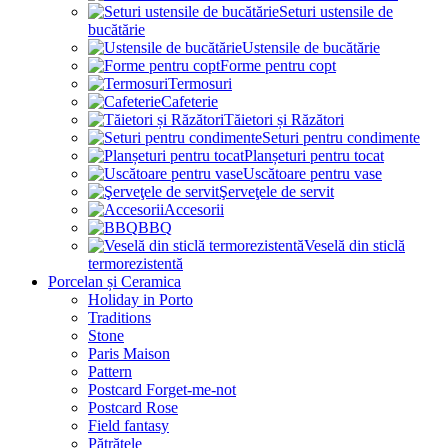
Seturi ustensile de
bucătărie
Ustensile de bucătărie
Forme pentru copt
Termosuri
Cafeterie
Tăietori și Răzători
Seturi pentru condimente
Planșeturi pentru tocat
Uscătoare pentru vase
Şerveţele de servit
Accesorii
BBQ
Veselă din sticlă
termorezistentă
Porcelan și Ceramica
Holiday in Porto
Traditions
Stone
Paris Maison
Pattern
Postcard Forget-me-not
Postcard Rose
Field fantasy
Pătrățele