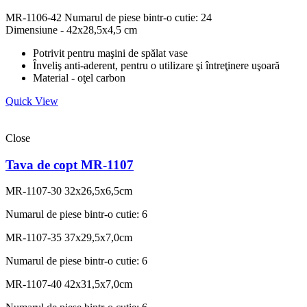
MR-1106-42
Numarul de piese bintr-o cutie: 24
Dimensiune - 42x28,5x4,5 cm
Potrivit pentru maşini de spălat vase
Înveliş anti-aderent, pentru o utilizare şi întreţinere uşoară
Material - oţel carbon
Quick View
Close
Tava de copt MR-1107
MR-1107-30
32x26,5x6,5сm
Numarul de piese bintr-o cutie: 6
MR-1107-35
37x29,5x7,0сm
Numarul de piese bintr-o cutie: 6
MR-1107-40
42x31,5x7,0сm