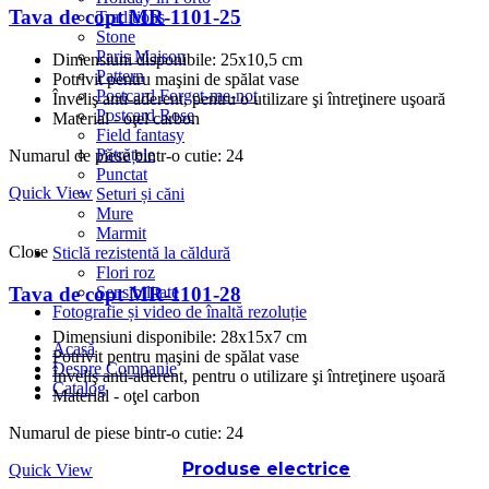
Tava de copt MR-1101-25
Traditions
Stone
Paris Maison
Dimensiuni disponibile: 25x10,5 cm
Pattern
Potrivit pentru maşini de spălat vase
Postcard Forget-me-not
Înveliş anti-aderent, pentru o utilizare şi întreţinere uşoară
Postcard Rose
Material - oţel carbon
Field fantasy
Pătrățele
Numarul de piese bintr-o cutie: 24
Punctat
Quick View
Seturi și căni
Mure
Marmit
Close
Sticlă rezistentă la căldură
Flori roz
Tava de copt MR-1101-28
Sensibilitate
Fotografie și video de înaltă rezoluție
Dimensiuni disponibile: 28x15x7 cm
Acasă
Potrivit pentru maşini de spălat vase
Despre Companie
Înveliş anti-aderent, pentru o utilizare şi întreţinere uşoară
Catalog
Material - oţel carbon
Numarul de piese bintr-o cutie: 24
Produse electrice
Quick View