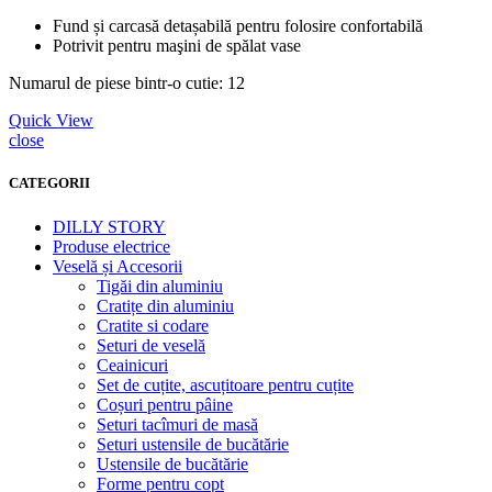
Fund și carcasă detașabilă pentru folosire confortabilă
Potrivit pentru maşini de spălat vase
Numarul de piese bintr-o cutie: 12
Quick View
close
CATEGORII
DILLY STORY
Produse electrice
Veselă și Accesorii
Tigăi din aluminiu
Cratițe din aluminiu
Cratite si codare
Seturi de veselă
Ceainicuri
Set de cuțite, ascuțitoare pentru cuțite
Coșuri pentru pâine
Seturi tacîmuri de masă
Seturi ustensile de bucătărie
Ustensile de bucătărie
Forme pentru copt