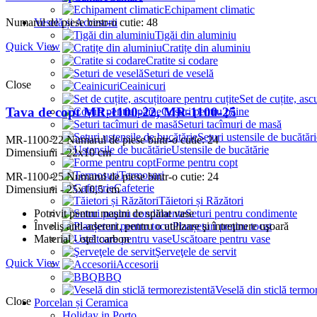
Echipament climatic
Veselă și Accesorii
Numarul de piese bintr-o cutie: 48
Tigăi din aluminiu
Quick View
Cratițe din aluminiu
Cratite si codare
Seturi de veselă
Close
Ceainicuri
Set de cuțite, asc
Tava de copt MR-1100-22, MR-1100-25
Coșuri pentru pâine
Seturi tacîmuri de masă
Seturi ustensile de bucătări
MR-1100-22
Numarul de piese bintr-o cutie: 24
Ustensile de bucătărie
Dimensiuni - 22x10 cm
Forme pentru copt
Termosuri
MR-1100-25
Numarul de piese bintr-o cutie: 24
Cafeterie
Dimensiuni - 25x10,5 cm
Tăietori și Răzători
Potrivit pentru maşini de spălat vase
Seturi pentru condimente
Înveliş anti-aderent, pentru o utilizare şi întreţinere uşoară
Planșeturi pentru tocat
Material - oţel carbon
Uscătoare pentru vase
Şerveţele de servit
Quick View
Accesorii
BBQ
Veselă din sticlă termo
Close
Porcelan și Ceramica
Holiday in Porto