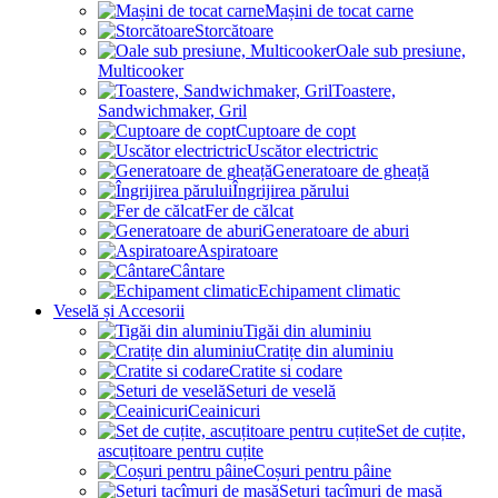
Mașini de tocat carne
Storcătoare
Oale sub presiune,
Multicooker
Toastere,
Sandwichmaker, Gril
Cuptoare de copt
Uscător electrictric
Generatoare de gheață
Îngrijirea părului
Fer de călcat
Generatoare de aburi
Aspiratoare
Cântare
Echipament climatic
Veselă și Accesorii
Tigăi din aluminiu
Cratițe din aluminiu
Cratite si codare
Seturi de veselă
Ceainicuri
Set de cuțite,
ascuțitoare pentru cuțite
Coșuri pentru pâine
Seturi tacîmuri de masă