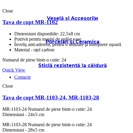
Close
Veselă și Accesoriiи
Tava de copt MR-1102
Dimensiuni disponibile: 22,5x8 cm
Potrivit pentru maşini de spălat vase
Porcelan și Ceramica
Înveliş anti-aderent, pentru o utilizare şi întreţinere uşoară
Material - oţel carbon
Numarul de piese bintr-o cutie: 24
Sticlă rezistentă la căldură
Quick View
Contacte
Close
Tava de copt MR-1103-24, MR-1103-28
MR-1103-24
Numarul de piese bintr-o cutie: 24
Dimensiuni - 24x5 cm
MR-1103-28
Numarul de piese bintr-o cutie: 24
Dimensiuni - 28x5 cm