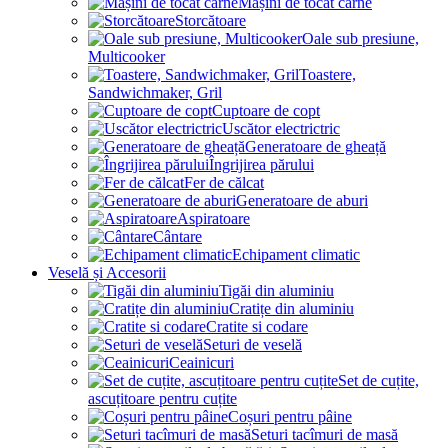
Mașini de tocat carne
Storcătoare
Oale sub presiune,
Multicooker
Toastere,
Sandwichmaker, Gril
Cuptoare de copt
Uscător electrictric
Generatoare de gheață
Îngrijirea părului
Fer de călcat
Generatoare de aburi
Aspiratoare
Cântare
Echipament climatic
Veselă și Accesorii
Tigăi din aluminiu
Cratițe din aluminiu
Cratite si codare
Seturi de veselă
Ceainicuri
Set de cuțite,
ascuțitoare pentru cuțite
Coșuri pentru pâine
Seturi tacîmuri de masă