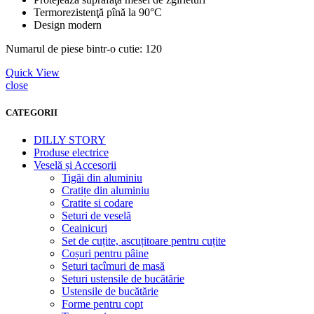
Termorezistenţă pînă la 90°C
Design modern
Numarul de piese bintr-o cutie: 120
Quick View
close
CATEGORII
DILLY STORY
Produse electrice
Veselă și Accesorii
Tigăi din aluminiu
Cratițe din aluminiu
Cratite si codare
Seturi de veselă
Ceainicuri
Set de cuțite, ascuțitoare pentru cuțite
Coșuri pentru pâine
Seturi tacîmuri de masă
Seturi ustensile de bucătărie
Ustensile de bucătărie
Forme pentru copt