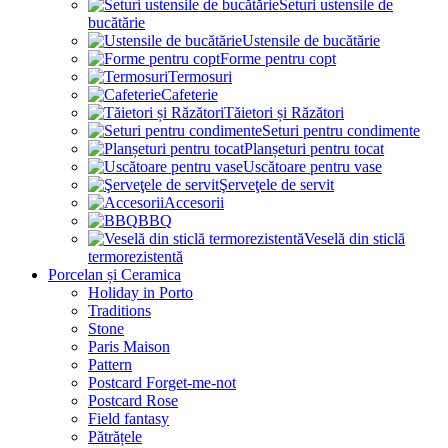
Seturi ustensile de
bucătărie
Ustensile de bucătărie
Forme pentru copt
Termosuri
Cafeterie
Tăietori și Răzători
Seturi pentru condimente
Planșeturi pentru tocat
Uscătoare pentru vase
Şerveţele de servit
Accesorii
BBQ
Veselă din sticlă
termorezistentă
Porcelan și Ceramica
Holiday in Porto
Traditions
Stone
Paris Maison
Pattern
Postcard Forget-me-not
Postcard Rose
Field fantasy
Pătrățele