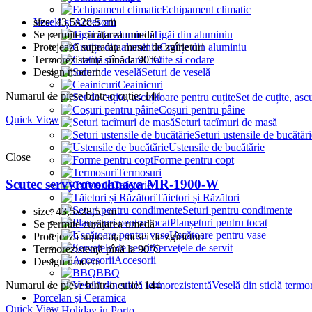
Echipament climatic
Veselă și Accesorii
size: 43,5x28,5 cm
Tigăi din aluminiu
Se permite curăţarea umedă
Cratițe din aluminiu
Protejează suprafaţa mesei de zgîrieturi
Cratite si codare
Termorezistenţă pînă la 90°C
Seturi de veselă
Design modern
Ceainicuri
Numarul de piese bintr-o cutie: 144
Set de cuțite, asc
Coșuri pentru pâine
Quick View
Seturi tacîmuri de masă
Seturi ustensile de bucătări
Ustensile de bucătărie
Close
Forme pentru copt
Termosuri
Scutec servyrovochnaya MR-1900-W
Cafeterie
Tăietori și Răzători
Seturi pentru condimente
size: 43,5x28,5 cm
Planșeturi pentru tocat
Se permite curăţarea umedă
Uscătoare pentru vase
Protejează suprafaţa mesei de zgîrieturi
Şerveţele de servit
Termorezistenţă pînă la 90°C
Accesorii
Design modern
BBQ
Numarul de piese bintr-o cutie: 144
Veselă din sticlă termo
Porcelan și Ceramica
Quick View
Holiday in Porto