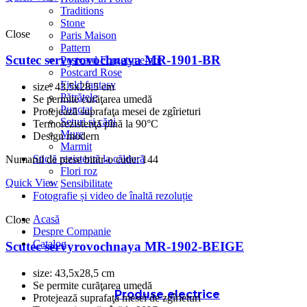
Traditions
Stone
Close
Paris Maison
Pattern
Scutec servyrovochnaya MR-1901-BR
Postcard Forget-me-not
Postcard Rose
Field fantasy
size: 43,5x28,5 cm
Pătrățele
Se permite curăţarea umedă
Punctat
Protejează suprafaţa mesei de zgîrieturi
Seturi și căni
Termorezistenţă pînă la 90°C
Mure
Design modern
Marmit
Sticlă rezistentă la căldură
Numarul de piese bintr-o cutie: 144
Flori roz
Quick View
Sensibilitate
Fotografie și video de înaltă rezoluție
Acasă
Close
Despre Companie
Catalog
Scutec servyrovochnaya MR-1902-BEIGE
size: 43,5x28,5 cm
Se permite curăţarea umedă
Produse electrice
Protejează suprafaţa mesei de zgîrieturi