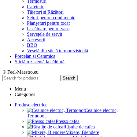
Termosuri
Cafeterie
Tăietori și Răzători
Seturi pentru condimente
Planșeturi pentru tocat
Uscătoare pentru vase
Şerveţele de servit
Accesorii
BBQ
Veselă din sticlă termorezistentă
Porcelan și Ceramica
Sticlă rezistentă la căldură
® Feel-Maestro.eu
Search
Menu
Categories
Produse electrice
Ceainice electric,
Termopot
Presso cafea
Râșnițe de cafea
Mixere, Blendere