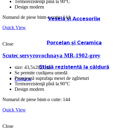
Termorezistenţă pînă la 90°C
Design modern
Numarul de piese bintr-o cutie: 144
Veselă și Accesoriiи
Quick View
Porcelan și Ceramica
Close
Scutec servyrovochnaya MR-1902-grey
Sticlă rezistentă la căldură
size: 43,5x28,5 cm
Se permite curăţarea umedă
Protejează suprafaţa mesei de zgîrieturi
Contacte
Termorezistenţă pînă la 90°C
Design modern
Numarul de piese bintr-o cutie: 144
Quick View
Close