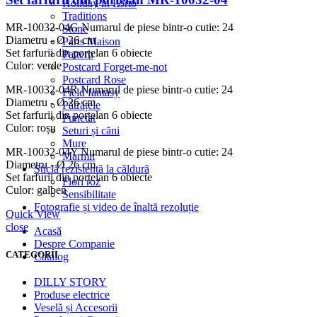
Holiday in Porto
Traditions
MR-10032-04G
Numarul de piese bintr-o cutie: 24
Stone
Diametru - Ø 26 cm
Paris Maison
Set farfurii din porțelan 6 obiecte
Pattern
Culor: verde
Postcard Forget-me-not
Postcard Rose
MR-10032-04R
Numarul de piese bintr-o cutie: 24
Field fantasy
Diametru - Ø 26 cm
Pătrățele
Set farfurii din porțelan 6 obiecte
Punctat
Culor: roșu
Seturi și căni
Mure
MR-10032-04Y
Numarul de piese bintr-o cutie: 24
Marmit
Diametru - Ø 26 cm
Sticlă rezistentă la căldură
Set farfurii din porțelan 6 obiecte
Flori roz
Culor: galben
Sensibilitate
Fotografie și video de înaltă rezoluție
Quick View
close
Acasă
Despre Companie
CATEGORII
Catalog
DILLY STORY
Produse electrice
Veselă și Accesorii