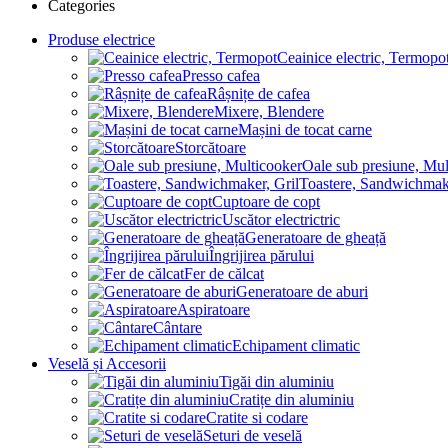
Categories
Produse electrice
Ceainice electric, Termopo
Presso cafea
Râșnițe de cafea
Mixere, Blendere
Mașini de tocat carne
Storcătoare
Oale sub presiune, Mul
Toastere, Sandwichmake
Cuptoare de copt
Uscător electrictric
Generatoare de gheață
Îngrijirea părului
Fer de călcat
Generatoare de aburi
Aspiratoare
Cântare
Echipament climatic
Veselă și Accesorii
Tigăi din aluminiu
Cratițe din aluminiu
Cratite si codare
Seturi de veselă