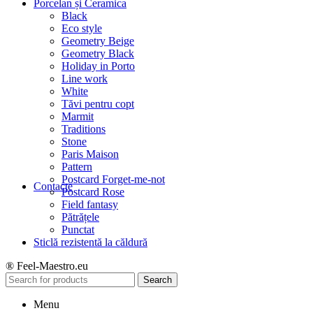
Porcelan și Ceramica
Black
Eco style
Geometry Beige
Geometry Black
Holiday in Porto
Line work
White
Tăvi pentru copt
Marmit
Traditions
Stone
Paris Maison
Pattern
Postcard Forget-me-not
Contacte
Postcard Rose
Field fantasy
Pătrățele
Punctat
Sticlă rezistentă la căldură
® Feel-Maestro.eu
Search
Menu