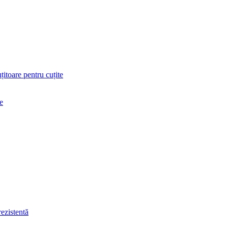
uțitoare pentru cuțite
e
rezistentă