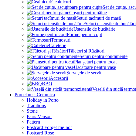
Ceainicuri
Set de cuțite, asc
Coșuri pentru pâine
Seturi tacîmuri de masă
Seturi ustensile de bucătări
Ustensile de bucătărie
Forme pentru copt
Termosuri
Cafeterie
Tăietori și Răzători
Seturi pentru condimente
Planșeturi pentru tocat
Uscătoare pentru vase
Şerveţele de servit
Accesorii
BBQ
Veselă din sticlă termo
Porcelan și Ceramica
Holiday in Porto
Traditions
Stone
Paris Maison
Pattern
Postcard Forget-me-not
Postcard Rose