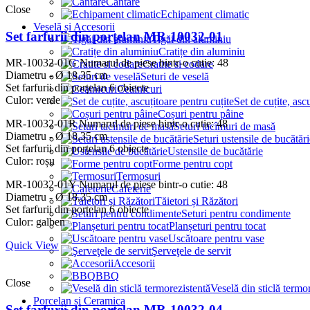
Cântare
Close
Echipament climatic
Veselă și Accesorii
Set farfurii din porţelan MR-10032-01
Tigăi din aluminiu
Cratițe din aluminiu
MR-10032-01G
Numarul de piese bintr-o cutie: 48
Cratite si codare
Diametru - Ø 18,35 cm
Seturi de veselă
Set farfurii din porțelan 6 obiecte
Ceainicuri
Culor: verde
Set de cuțite, asc
Coșuri pentru pâine
MR-10032-01R
Numarul de piese bintr-o cutie: 48
Seturi tacîmuri de masă
Diametru - Ø 18,35 cm
Seturi ustensile de bucătări
Set farfurii din porțelan 6 obiecte
Ustensile de bucătărie
Culor: roșu
Forme pentru copt
Termosuri
MR-10032-01Y
Numarul de piese bintr-o cutie: 48
Cafeterie
Diametru - Ø 18,35 cm
Tăietori și Răzători
Set farfurii din porțelan 6 obiecte
Seturi pentru condimente
Culor: galben
Planșeturi pentru tocat
Uscătoare pentru vase
Quick View
Şerveţele de servit
Accesorii
BBQ
Close
Veselă din sticlă termo
Porcelan și Ceramica
Set farfurii din porţelan MR-10032-04