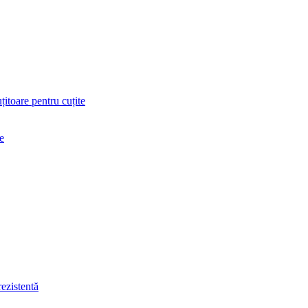
uțitoare pentru cuțite
e
rezistentă