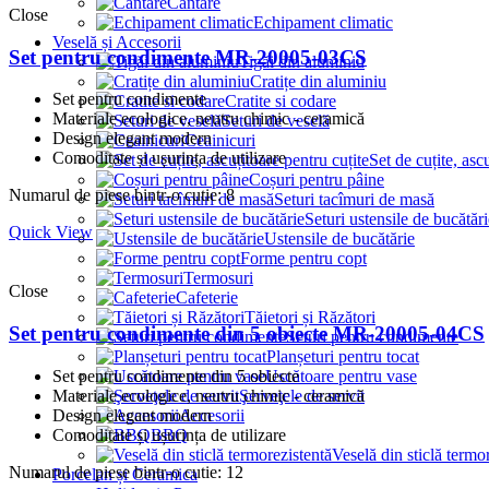
Cântare
Close
Echipament climatic
Veselă și Accesorii
Set pentru condimente MR-20005-03CS
Tigăi din aluminiu
Cratițe din aluminiu
Set pentru condimente
Cratite si codare
Materiale ecologice, neutru chimic - ceramică
Seturi de veselă
Design elegant modern
Ceainicuri
Comoditate și ușurința de utilizare
Set de cuțite, asc
Coșuri pentru pâine
Numarul de piese bintr-o cutie: 8
Seturi tacîmuri de masă
Seturi ustensile de bucătări
Quick View
Ustensile de bucătărie
Forme pentru copt
Termosuri
Close
Cafeterie
Tăietori și Răzători
Set pentru condimente din 5 obiecte MR-20005-04CS
Seturi pentru condimente
Planșeturi pentru tocat
Set pentru condimente din 5 obiecte
Uscătoare pentru vase
Materiale ecologice, neutru chimic - ceramică
Şerveţele de servit
Design elegant modern
Accesorii
Comoditate și ușurința de utilizare
BBQ
Veselă din sticlă termo
Numarul de piese bintr-o cutie: 12
Porcelan și Ceramica