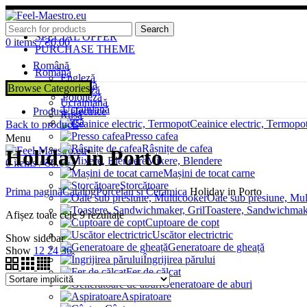
ADD ANYTHING HERE OR JUST REMOVE IT…
Search
SPECIAL OFFER
0
items
/
₴
0.00
PURCHASE THEME
Română
Română
Engleză
Engleză
Browse Categories
Poloneză
Poloneză
Ucrainiană
Ucrainiană
Produse electrice
Rusă
Rusă
Ceainice electric, Termopo
Back to products
Presso cafea
Menu
Râșnițe de cafea
Holiday in Porto
Mixere, Blendere
0
items
/
₴
0.00
Mașini de tocat carne
Storcătoare
Prima pagină
Catalog
Porcelan și Ceramica
Holiday in Porto
Oale sub presiune, Mul
Toastere, Sandwichmake
Afișez toate cele 9 rezultate
Cuptoare de copt
Uscător electrictric
Show sidebar
Generatoare de gheață
Show
12
24
36
Îngrijirea părului
Fer de călcat
Generatoare de aburi
Aspiratoare