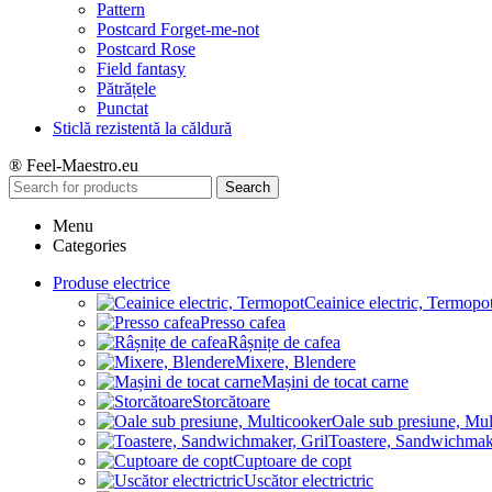
Pattern
Postcard Forget-me-not
Postcard Rose
Field fantasy
Pătrățele
Punctat
Sticlă rezistentă la căldură
® Feel-Maestro.eu
Search
Menu
Categories
Produse electrice
Ceainice electric, Termopo
Presso cafea
Râșnițe de cafea
Mixere, Blendere
Mașini de tocat carne
Storcătoare
Oale sub presiune, Mul
Toastere, Sandwichmake
Cuptoare de copt
Uscător electrictric