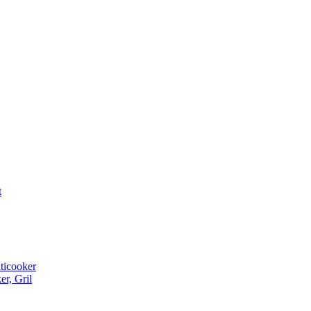
t
ticooker
r, Gril