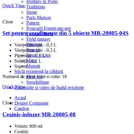
Holiday in Porto
Quick View
Traditions
Stone
Paris Maison
Close
Pattern
Postcard Forget-me-not
Set pentru condimente din 5 obiecte MR-20005-04S
Postcard Rose
Field fantasy
Pătrățele
Vas pentru oțet - 0,3 L
Punctat
Vas pentru ulei - 0,3 L
Seturi și căni
Piperniță - 0,1 L
Mure
Solniță - 0,1 L
Marmit
Suport
Sticlă rezistentă la căldură
Numarul de piese bintr-o cutie: 18
Flori roz
Sensibilitate
Quick View
Fotografie și video de înaltă rezoluție
Acasă
Close
Despre Companie
Catalog
Ceainic-infuzor MR-20005-08
Volum: 800 ml
Ceainic