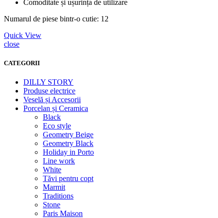
Comoditate și ușurința de utilizare
Numarul de piese bintr-o cutie: 12
Quick View
close
CATEGORII
DILLY STORY
Produse electrice
Veselă și Accesorii
Porcelan și Ceramica
Black
Eco style
Geometry Beige
Geometry Black
Holiday in Porto
Line work
White
Tăvi pentru copt
Marmit
Traditions
Stone
Paris Maison