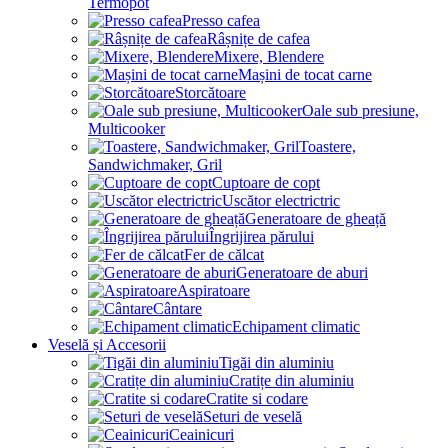
Termopot
Presso cafea
Râșnițe de cafea
Mixere, Blendere
Mașini de tocat carne
Storcătoare
Oale sub presiune,
Multicooker
Toastere,
Sandwichmaker, Gril
Cuptoare de copt
Uscător electrictric
Generatoare de gheață
Îngrijirea părului
Fer de călcat
Generatoare de aburi
Aspiratoare
Cântare
Echipament climatic
Veselă și Accesorii
Tigăi din aluminiu
Cratițe din aluminiu
Cratite si codare
Seturi de veselă
Ceainicuri