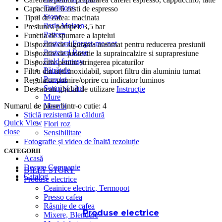
Traditions
Capacitate: 6 cesti de espresso
Stone
Tipul de cafea: macinata
Paris Maison
Presiunea pompei: 3,5 bar
Pattern
Functia de spumare a laptelui
Postcard Forget-me-not
Dispozitiv de siguranta automat pentru reducerea presiunii
Postcard Rose
Dispozitiv de protectie la supraincalzire si suprapresiune
Field fantasy
Dispozitiv pentru stringerea picaturilor
Pătrățele
Filtru din otel inoxidabil, suport filtru din aluminiu turnat
Punctat
Regulator pornire/oprire cu indicator luminos
Seturi și căni
Descarcati ghidul de utilizare
Instrucție
Mure
Numarul de piese bintr-o cutie: 4
Marmit
Sticlă rezistentă la căldură
Quick View
Flori roz
close
Sensibilitate
Fotografie și video de înaltă rezoluție
CATEGORII
Acasă
Despre Companie
DILLY STORY
Catalog
Produse electrice
Ceainice electric, Termopot
Presso cafea
Râșnițe de cafea
Produse electrice
Mixere, Blendere