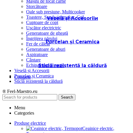
Mașini de tocat carne
Storcătoare
Oale sub presiune, Multicooker
Toastere, Sandwichmaker, Gril
Veselă și Accesoriiи
Cuptoare de copt
Uscător electrictric
Generatoare de gheață
Îngrijirea părului
Porcelan și Ceramica
Fer de călcat
Generatoare de aburi
Aspiratoare
Cântare
Sticlă rezistentă la căldură
Echipament climatic
Veselă și Accesorii
Porcelan și Ceramica
Contacte
Sticlă rezistentă la căldură
® Feel-Maestro.eu
Search
Menu
Categories
Produse electrice
Ceainice electric,