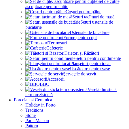
Set de cuțite,
ascuțitoare pentru cuțite
Coșuri pentru pâine
Seturi tacîmuri de masă
Seturi ustensile de
bucătărie
Ustensile de bucătărie
Forme pentru copt
Termosuri
Cafeterie
Tăietori și Răzători
Seturi pentru condimente
Planșeturi pentru tocat
Uscătoare pentru vase
Şerveţele de servit
Accesorii
BBQ
Veselă din sticlă
termorezistentă
Porcelan și Ceramica
Holiday in Porto
Traditions
Stone
Paris Maison
Pattern