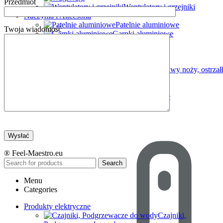
Przedmiot
Wentylatory i grzejniki
Naczynia i Akcesoria
Patelnie aluminiowe
Twoja wiadomość
Garnki aluminiowe
Garnki i rondle
Komplety naczyń
Czajniki
Zestawy noży, ostrzał
Chlebaki
Zestawy stołowe
Zestawy kuchenne
® Feel-Maestro.eu
Search
Menu
Categories
Produkty elektryczne
Czajniki,