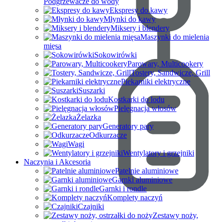
Podgrzewacze do wody
Ekspresy do kawy
Młynki do kawy
Miksery i blendery
Maszynki do mielenia
mięsa
Sokowirówki
Parowary, Multicookery
Tostery, Sandwicze, Grill
Piekarniki elektryczne
Suszarki
Kostkarki do lodu
Pielęgnacja włosów
Żelazka
Generatory pary
Odkurzacze
Wagi
Wentylatory i grzejniki
Naczynia i Akcesoria
Patelnie aluminiowe
Garnki aluminiowe
Garnki i rondle
Komplety naczyń
Czajniki
Zestawy noży,