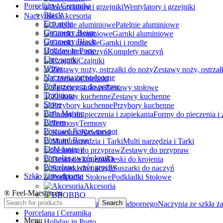
Porcelana i Ceramika
Wentylatory i grzejniki
Black
Naczynia i Akcesoria
Eco style
Patelnie aluminiowe
Geometry Beige
Garnki aluminiowe
Geometry Black
Garnki i rondle
Holiday in Porto
Komplety naczyń
Line work
Czajniki
White
Zestawy noży, ostrzał
Naczynia żaroodporne
Chlebaki
Podgrzewacz do potraw
Zestawy stołowe
Traditions
Zestawy kuchenne
Stone
Przybory kuchenne
Paris Maison
Formy do pieczenia i 
Pattern
Termosy
Postcard Forget-me-not
Kawiarki
Postcard Rose
Multi narzędzia i Tarki
Field fantasy
Zestawy do przypraw
Porcelana wzór kratka
Deski do krojenia
Porcelana wzór grochy
Suszarki do naczyń
Szkło żaroodporne
Podkładki Stołowe
Akcesoria
® Feel-Maestro.eu
BBQ
Search
Naczynia ze szkła ż
Porcelana i Ceramika
Menu
Holiday in Porto