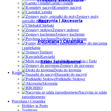
Garnki i rondle
Komplety naczyń
Czajniki
Zestawy noży,
Naczynia i Akcesoria
ostrzałki do noży
Chlebaki
Zestawy stołowe
Zestawy kuchenne
Przybory kuchenne
Porcelana i Ceramika
Formy do pieczenia
i zapiekania
Termosy
Kawiarki
Multi narzędzia i Tarki
Szkło żaroodporne
Zestawy do przypraw
Deski do krojenia
Kontakt
Suszarki do naczyń
Podkładki Stołowe
Akcesoria
BBQ
Naczynia ze szkła
żaroodpornego
Porcelana i Ceramika
Holiday in Porto
Traditions