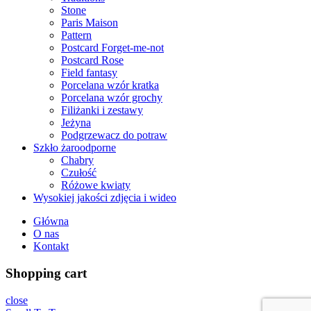
Stone
Paris Maison
Pattern
Postcard Forget-me-not
Postcard Rose
Field fantasy
Porcelana wzór kratka
Porcelana wzór grochy
Filiżanki i zestawy
Jeżyna
Podgrzewacz do potraw
Szkło żaroodporne
Chabry
Czułość
Różowe kwiaty
Wysokiej jakości zdjęcia i wideo
Główna
О nas
Kontakt
Shopping cart
close