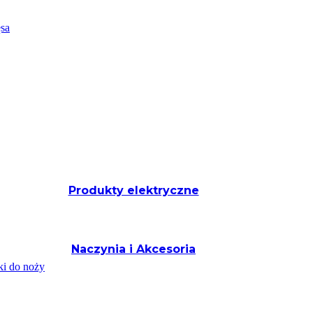
ęsa
Produkty elektryczne
Naczynia i Akcesoria
ki do noży
Porcelana i Ceramika