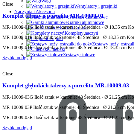
Wagi
Close
Wentylatory i grzejniki
Naczynia i Akcesoria
Komplet talerzy z porcelitu MR-10009-01
Patelnie aluminiowe
Garnki aluminiowe
MR-10009-01G
Ilość sztuk w kartonie: 48 Średnica - Ø 18,35 cm K
Garnki i rondle
Komplety naczyń
MR-10009-01P
Ilość sztuk w kartonie: 48 Średnica - Ø 18,35 cm Kom
Czajniki
Zestawy noży, ostrzał
MR-10009-01R
Ilość sztuk w kartonie: 48 Średnica - Ø 18,35 cm K
Chlebaki
Zestawy stołowe
Szybki podgląd
Close
Komplet głębokich talerzy z porcelitu MR-10009-03
MR-10009-03G
Ilość sztuk w kartonie: 48 Średnica - Ø 21,25 cm K
MR-10009-03P
Ilość sztuk w kartonie: 48 Średnica - Ø 21,25 cm K
MR-10009-03R
Ilość sztuk w kartonie: 48 Średnica - Ø 21,25 cm Ko
Szybki podgląd