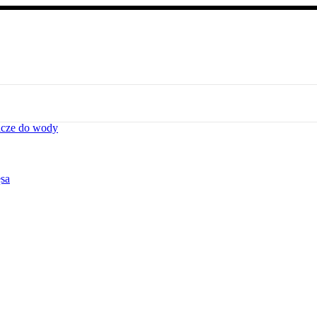
acze do wody
ęsa