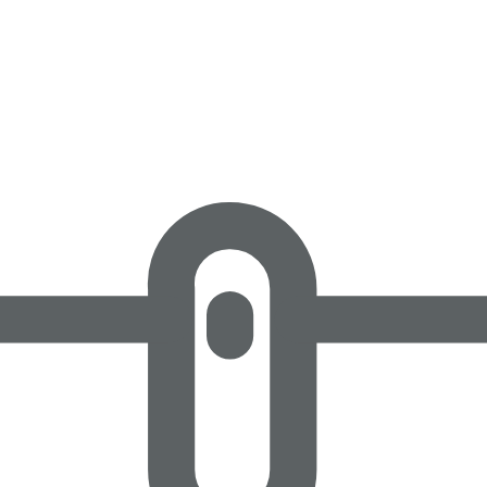
Szkło żaroodporne