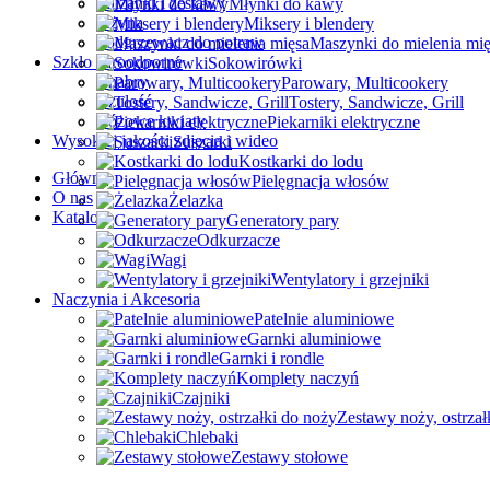
Filiżanki i zestawy
Młynki do kawy
Jeżyna
Miksery i blendery
Podgrzewacz do potraw
Maszynki do mielenia mi
Szkło żaroodporne
Sokowirówki
Chabry
Parowary, Multicookery
Czułość
Tostery, Sandwicze, Grill
Różowe kwiaty
Piekarniki elektryczne
Wysokiej jakości zdjęcia i wideo
Suszarki
Kostkarki do lodu
Główna
Pielęgnacja włosów
О nas
Żelazka
Katalog
Generatory pary
Odkurzacze
Wagi
Wentylatory i grzejniki
Naczynia i Akcesoria
Patelnie aluminiowe
Garnki aluminiowe
Garnki i rondle
Komplety naczyń
Czajniki
Zestawy noży, ostrzał
Chlebaki
Zestawy stołowe