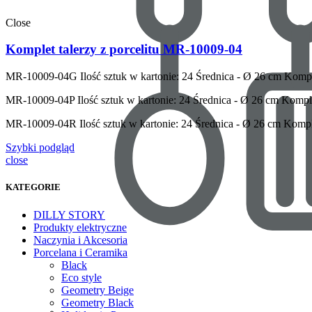
Close
Komplet talerzy z porcelitu MR-10009-04
MR-10009-04G
Ilość sztuk w kartonie: 24 Średnica - Ø 26 cm Komple
MR-10009-04P
Ilość sztuk w kartonie: 24 Średnica - Ø 26 cm Komple
MR-10009-04R
Ilość sztuk w kartonie: 24 Średnica - Ø 26 cm Kompl
Szybki podgląd
close
KATEGORIE
DILLY STORY
Produkty elektryczne
Naczynia i Akcesoria
Porcelana i Ceramika
Black
Eco style
Geometry Beige
Geometry Black