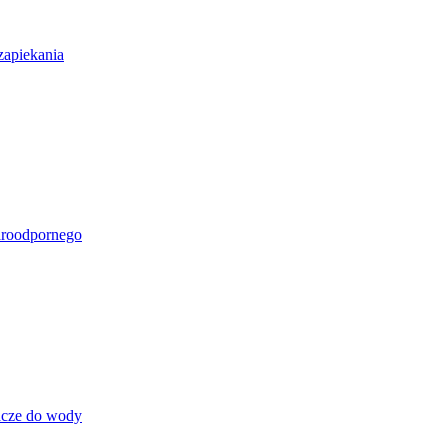
zapiekania
aroodpornego
acze do wody