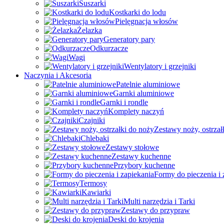
Suszarki
Kostkarki do lodu
Pielęgnacja włosów
Żelazka
Generatory pary
Odkurzacze
Wagi
Wentylatory i grzejniki
Naczynia i Akcesoria
Patelnie aluminiowe
Garnki aluminiowe
Garnki i rondle
Komplety naczyń
Czajniki
Zestawy noży, ostrzał
Chlebaki
Zestawy stołowe
Zestawy kuchenne
Przybory kuchenne
Formy do pieczenia i 
Termosy
Kawiarki
Multi narzędzia i Tarki
Zestawy do przypraw
Deski do krojenia