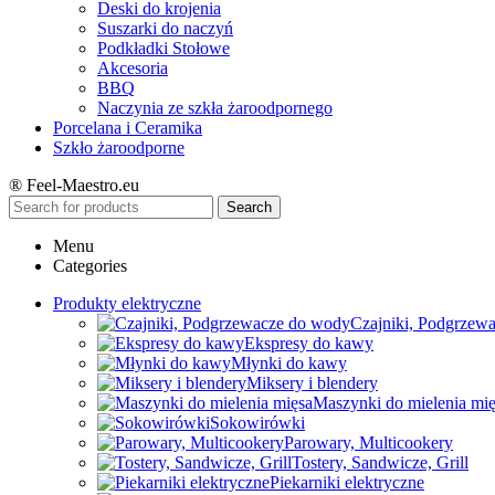
Deski do krojenia
Suszarki do naczyń
Podkładki Stołowe
Akcesoria
BBQ
Naczynia ze szkła żaroodpornego
Porcelana i Ceramika
Szkło żaroodporne
® Feel-Maestro.eu
Search
Menu
Categories
Produkty elektryczne
Czajniki, Podgrzew
Ekspresy do kawy
Młynki do kawy
Miksery i blendery
Maszynki do mielenia mi
Sokowirówki
Parowary, Multicookery
Tostery, Sandwicze, Grill
Piekarniki elektryczne