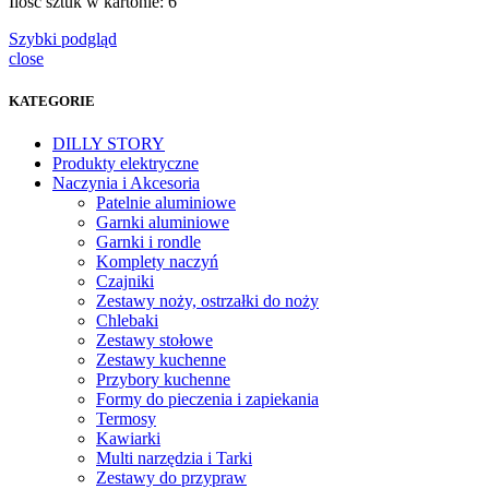
Ilość sztuk w kartonie: 6
Szybki podgląd
close
KATEGORIE
DILLY STORY
Produkty elektryczne
Naczynia i Akcesoria
Patelnie aluminiowe
Garnki aluminiowe
Garnki i rondle
Komplety naczyń
Czajniki
Zestawy noży, ostrzałki do noży
Chlebaki
Zestawy stołowe
Zestawy kuchenne
Przybory kuchenne
Formy do pieczenia i zapiekania
Termosy
Kawiarki
Multi narzędzia i Tarki
Zestawy do przypraw