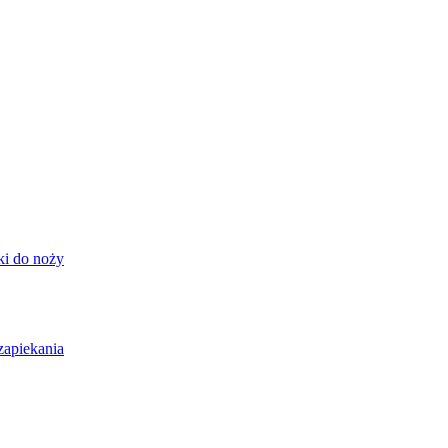
ki do noży
zapiekania