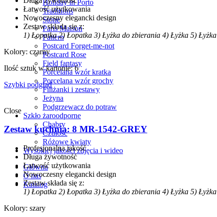
Długa żywotność
Holiday in Porto
Łatwość użytkowania
Traditions
Nowoczesny elegancki design
Stone
Zestaw składa się z:
Paris Maison
1) Łopatka
2) Łopatka
3) Łyżka do zbierania
4) Łyżka
5) Łyżk
Pattern
Postcard Forget-me-not
Kolory: czarny
Postcard Rose
Field fantasy
Ilość sztuk w kartonie: 6
Porcelana wzór kratka
Porcelana wzór grochy
Szybki podgląd
Filiżanki i zestawy
Jeżyna
Podgrzewacz do potraw
Close
Szkło żaroodporne
Chabry
Zestaw kuchnia: 8 MR-1542-GREY
Czułość
Różowe kwiaty
Profesjonalna jakość
Wysokiej jakości zdjęcia i wideo
Długa żywotność
Łatwość użytkowania
Główna
Nowoczesny elegancki design
О nas
Zestaw składa się z:
Katalog
1) Łopatka
2) Łopatka
3) Łyżka do zbierania
4) Łyżka
5) Łyżk
Kolory: szary