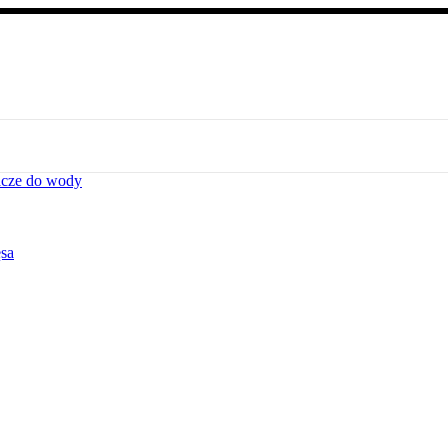
acze do wody
ęsa