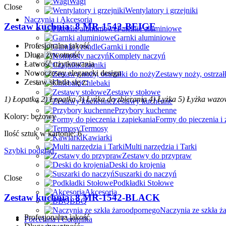
Wagi
Close
Wentylatory i grzejniki
Naczynia i Akcesoria
Zestaw kuchnia: 8 MR-1542-BEIGE
Patelnie aluminiowe
Garnki aluminiowe
Profesjonalna jakość
Garnki i rondle
Długa żywotność
Komplety naczyń
Łatwość użytkowania
Czajniki
Nowoczesny elegancki design
Zestawy noży, ostrzał
Zestaw składa się z:
Chlebaki
Zestawy stołowe
1) Łopatka
2) Łopatka
3) Łyżka do zbierania
4) Łyżka
5) Łyżka waz
Zestawy kuchenne
Przybory kuchenne
Kolory: beżowy
Formy do pieczenia i 
Termosy
Ilość sztuk w kartonie: 6
Kawiarki
Multi narzędzia i Tarki
Szybki podgląd
Zestawy do przypraw
Deski do krojenia
Suszarki do naczyń
Close
Podkładki Stołowe
Akcesoria
Zestaw kuchnia: 8 MR-1542-BLACK
BBQ
Naczynia ze szkła ż
Profesjonalna jakość
Porcelana i Ceramika