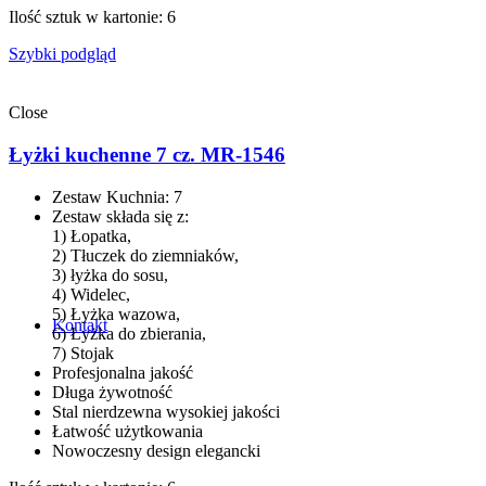
Ilość sztuk w kartonie: 6
Szybki podgląd
Close
Łyżki kuchenne 7 cz. MR-1546
Zestaw Kuchnia: 7
Zestaw składa się z:
1) Łopatka,
2) Tłuczek do ziemniaków,
3) łyżka do sosu,
4) Widelec,
5) Łyżka wazowa,
Kontakt
6) Łyżka do zbierania,
7) Stojak
Profesjonalna jakość
Długa żywotność
Stal nierdzewna wysokiej jakości
Łatwość użytkowania
Nowoczesny design elegancki