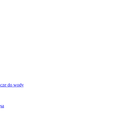
acze do wody
ęsa