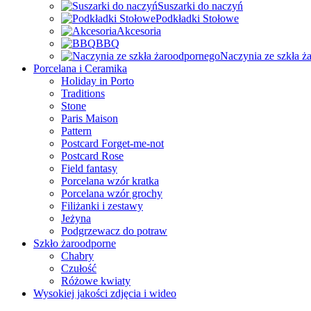
Suszarki do naczyń
Podkładki Stołowe
Akcesoria
BBQ
Naczynia ze szkła ż
Porcelana i Ceramika
Holiday in Porto
Traditions
Stone
Paris Maison
Pattern
Postcard Forget-me-not
Postcard Rose
Field fantasy
Porcelana wzór kratka
Porcelana wzór grochy
Filiżanki i zestawy
Jeżyna
Podgrzewacz do potraw
Szkło żaroodporne
Chabry
Czułość
Różowe kwiaty
Wysokiej jakości zdjęcia i wideo