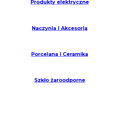
Produkty elektryczne
Naczynia i Akcesoria
Porcelana i Ceramika
Szkło żaroodporne