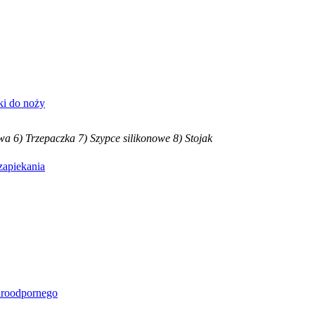
ki do noży
owa
6) Trzepaczka
7) Szypce silikonowe
8) Stojak
zapiekania
aroodpornego