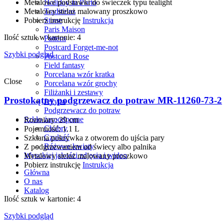
Metalowe podstawki do świeczek typu tealight
Holiday in Porto
Metalowy stelaż malowany proszkowo
Traditions
Pobierz instrukcję
Instrukcja
Stone
Paris Maison
Ilość sztuk w kartonie: 4
Pattern
Postcard Forget-me-not
Szybki podgląd
Postcard Rose
Field fantasy
Porcelana wzór kratka
Close
Porcelana wzór grochy
Filiżanki i zestawy
Prostokątny podgrzewacz do potraw MR-11260-73-2
Jeżyna
Podgrzewacz do potraw
Szkło żaroodporne
Rozmiary: 29 сm
Chabry
Pojemność: 1.1 L
Czułość
Szklana pokrywka z otworem do ujścia pary
Różowe kwiaty
Z podgrzewaniem od świecy albo palnika
Wysokiej jakości zdjęcia i wideo
Metalowy stelaż malowany proszkowo
Pobierz instrukcję
Instrukcja
Główna
О nas
Katalog
Ilość sztuk w kartonie: 4
Szybki podgląd