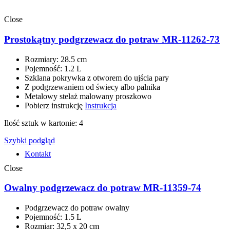
Close
Prostokątny podgrzewacz do potraw MR-11262-73
Rozmiary: 28.5 сm
Pojemność: 1.2 L
Szklana pokrywka z otworem do ujścia pary
Z podgrzewaniem od świecy albo palnika
Metalowy stelaż malowany proszkowo
Pobierz instrukcję
Instrukcja
Ilość sztuk w kartonie: 4
Szybki podgląd
Kontakt
Close
Owalny podgrzewacz do potraw MR-11359-74
Podgrzewacz do potraw owalny
Pojemność: 1.5 L
Rozmiar: 32,5 x 20 сm