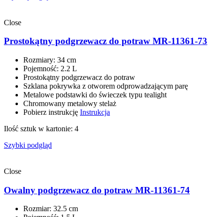
Close
Prostokątny podgrzewacz do potraw MR-11361-73
Rozmiary: 34 сm
Pojemność: 2.2 L
Prostokątny podgrzewacz do potraw
Szklana pokrywka z otworem odprowadzającym parę
Metalowe podstawki do świeczek typu tealight
Chromowany metalowy stelaż
Pobierz instrukcję
Instrukcja
Ilość sztuk w kartonie: 4
Szybki podgląd
Close
Owalny podgrzewacz do potraw MR-11361-74
Rozmiar: 32.5 сm