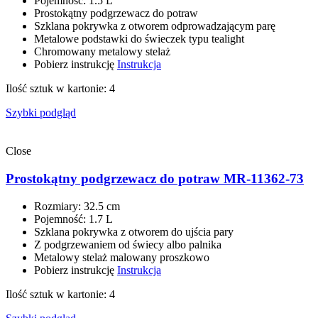
Pojemność: 1.5 L
Prostokątny podgrzewacz do potraw
Szklana pokrywka z otworem odprowadzającym parę
Metalowe podstawki do świeczek typu tealight
Chromowany metalowy stelaż
Pobierz instrukcję
Instrukcja
Ilość sztuk w kartonie: 4
Szybki podgląd
Close
Prostokątny podgrzewacz do potraw MR-11362-73
Rozmiary: 32.5 сm
Pojemność: 1.7 L
Szklana pokrywka z otworem do ujścia pary
Z podgrzewaniem od świecy albo palnika
Metalowy stelaż malowany proszkowo
Pobierz instrukcję
Instrukcja
Ilość sztuk w kartonie: 4