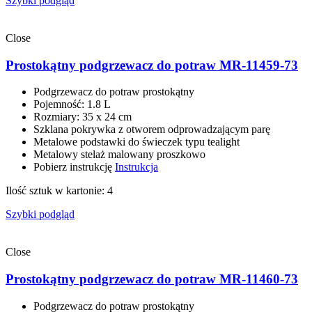
Szybki podgląd
Close
Prostokątny podgrzewacz do potraw MR-11459-73
Podgrzewacz do potraw prostokątny
Pojemność: 1.8 L
Rozmiary: 35 x 24 сm
Szklana pokrywka z otworem odprowadzającym parę
Metalowe podstawki do świeczek typu tealight
Metalowy stelaż malowany proszkowo
Pobierz instrukcję
Instrukcja
Ilość sztuk w kartonie: 4
Szybki podgląd
Close
Prostokątny podgrzewacz do potraw MR-11460-73
Podgrzewacz do potraw prostokątny