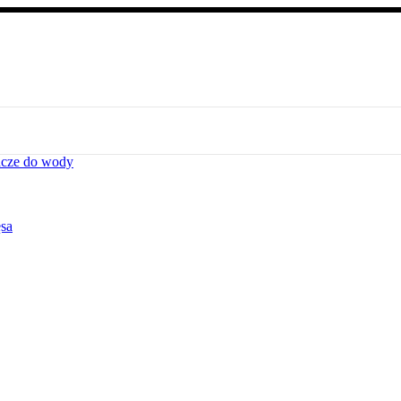
acze do wody
ęsa