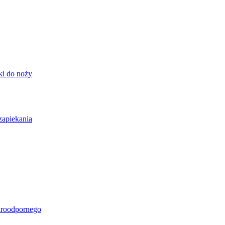
ki do noży
zapiekania
aroodpornego